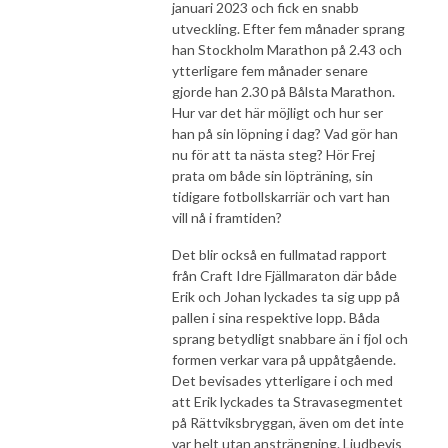
januari 2023 och fick en snabb
utveckling. Efter fem månader sprang
han Stockholm Marathon på 2.43 och
ytterligare fem månader senare
gjorde han 2.30 på Bålsta Marathon.
Hur var det här möjligt och hur ser
han på sin löpning i dag? Vad gör han
nu för att ta nästa steg? Hör Frej
prata om både sin löpträning, sin
tidigare fotbollskarriär och vart han
vill nå i framtiden?
Det blir också en fullmatad rapport
från Craft Idre Fjällmaraton där både
Erik och Johan lyckades ta sig upp på
pallen i sina respektive lopp. Båda
sprang betydligt snabbare än i fjol och
formen verkar vara på uppåtgående.
Det bevisades ytterligare i och med
att Erik lyckades ta Stravasegmentet
på Rättviksbryggan, även om det inte
var helt utan ansträngning. Ljudbevis