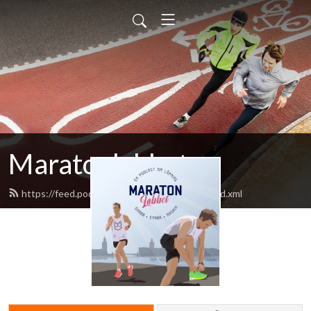
Maratonlabbet
https://feed.podbean.com/maratonlabbet/feed.xml