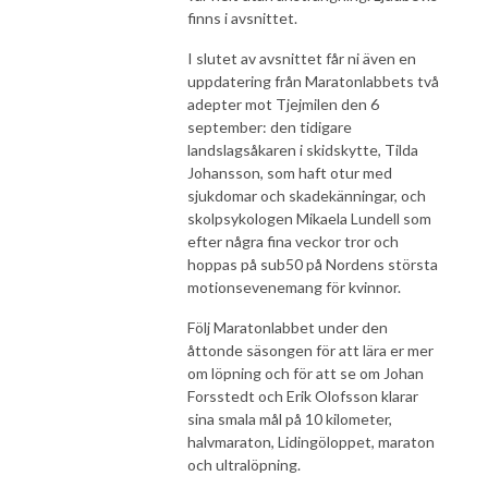
finns i avsnittet.
I slutet av avsnittet får ni även en
uppdatering från Maratonlabbets två
adepter mot Tjejmilen den 6
september: den tidigare
landslagsåkaren i skidskytte, Tilda
Johansson, som haft otur med
sjukdomar och skadekänningar, och
skolpsykologen Mikaela Lundell som
efter några fina veckor tror och
hoppas på sub50 på Nordens största
motionsevenemang för kvinnor.
Följ Maratonlabbet under den
åttonde säsongen för att lära er mer
om löpning och för att se om Johan
Forsstedt och Erik Olofsson klarar
sina smala mål på 10 kilometer,
halvmaraton, Lidingöloppet, maraton
och ultralöpning.