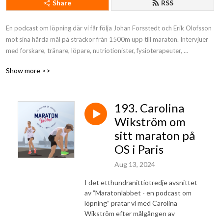
Share
RSS
En podcast om löpning där vi får följa Johan Forsstedt och Erik Olofsson 
mot sina hårda mål på sträckor från 1500m upp till maraton. Intervjuer 
med forskare, tränare, löpare, nutriotionister, fysioterapeuter, 
styrkecoacher med flera.
Show more >>
193. Carolina
Wikström om
sitt maraton på
OS i Paris
Aug 13, 2024
I det etthundranittiotredje avsnittet
av ”Maratonlabbet - en podcast om
löpning” pratar vi med Carolina
Wikström efter målgången av