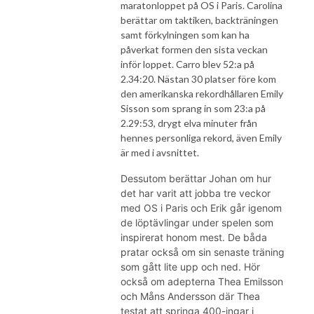
maratonloppet på OS i Paris. Carolina
berättar om taktiken, backträningen
samt förkylningen som kan ha
påverkat formen den sista veckan
inför loppet. Carro blev 52:a på
2.34:20. Nästan 30 platser före kom
den amerikanska rekordhållaren Emily
Sisson som sprang in som 23:a på
2.29:53, drygt elva minuter från
hennes personliga rekord, även Emily
är med i avsnittet.
Dessutom berättar Johan om hur
det har varit att jobba tre veckor
med OS i Paris och Erik går igenom
de löptävlingar under spelen som
inspirerat honom mest. De båda
pratar också om sin senaste träning
som gått lite upp och ned. Hör
också om adepterna Thea Emilsson
och Måns Andersson där Thea
testat att springa 400-ingar i