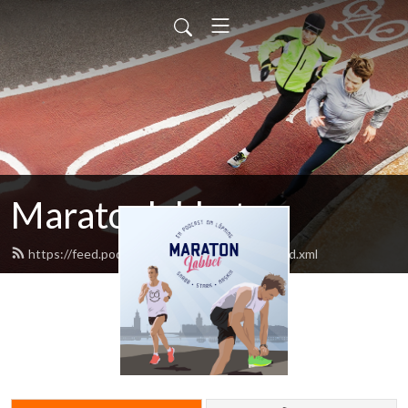
Maratonlabbet
https://feed.podbean.com/maratonlabbet/feed.xml